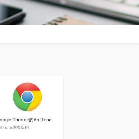
oogle Chrome的AntTone
ntTone 网页应用