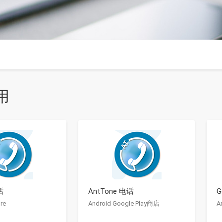
用
话
AntTone 电话
G
re
Android Google Play商店
A