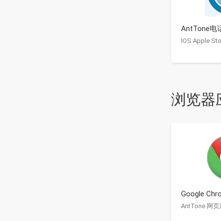
AntTone电
IOS Apple Sto
浏览器
Google Ch
AntTone 网